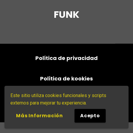
FUNK
Política de privacidad
Política de kookies
Este sitio utiliza cookies funcionales y scripts
COPYRIGHT © 2026
AL-ANDALUS MUSIC EVENTS
. TODOS
externos para mejorar tu experiencia.
LOS DERECHOS RESERVADOS.
PRIVACY POLICY
MUSIC
JOURNAL POR
CATCH THEMES
Más Información
Acepto