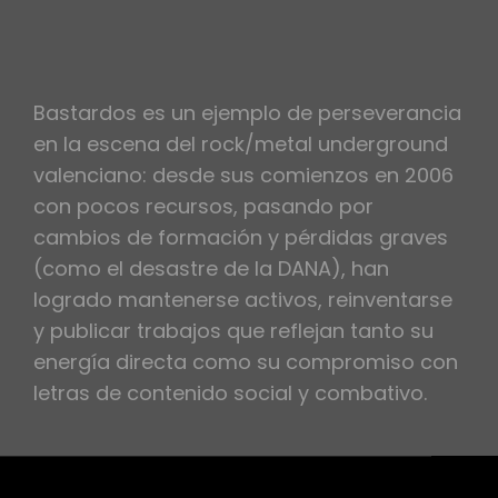
Bastardos es un ejemplo de perseverancia
en la escena del rock/metal underground
valenciano: desde sus comienzos en 2006
con pocos recursos, pasando por
cambios de formación y pérdidas graves
(como el desastre de la DANA), han
logrado mantenerse activos, reinventarse
y publicar trabajos que reflejan tanto su
energía directa como su compromiso con
letras de contenido social y combativo.