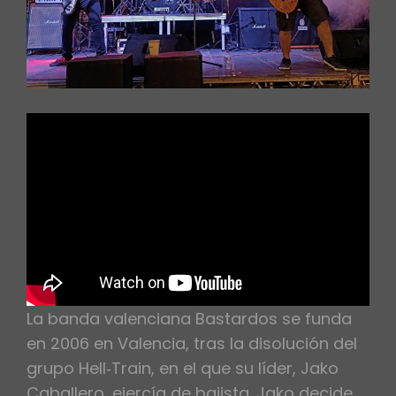
La banda valenciana Bastardos se funda
en 2006 en Valencia, tras la disolución del
grupo Hell‑Train, en el que su líder, Jako
Caballero, ejercía de bajista. Jako decide